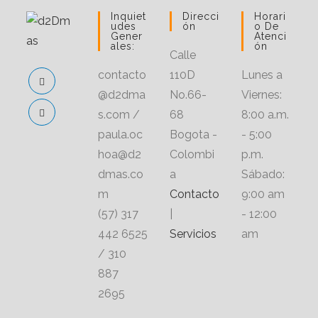
Inquiet
Direcci
Horari
Udes
Ón
O De
Gener
Atenci
Ales:
Ón
Calle
contacto
110D
Lunes a
@d2dma
No.66-
Viernes:
s.com /
68
8:00 a.m.
paula.oc
Bogota -
- 5:00
hoa@d2
Colombi
p.m.
dmas.co
a
Sábado:
m
Contacto
9:00 am
(57) 317
|
- 12:00
442 6525
Servicios
am
/ 310
887
2695