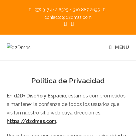
Ir
(57) 317 442 6525 / 310 887 2695
al
contacto@d2dmas.com
contenido
MENÚ
Política de Privacidad
En
d2D+ Diseño y Espacio
, estamos comprometidos
a mantener la confianza de todos los usuarios que
visitan nuestro sitio web cuya dirección es:
https://d2dmas.com
.
Por esta razón, nos preocupamos por su privacidad y